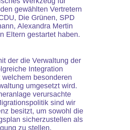
isches Werkzeug für
den gewählten Vertretern
 CDU, Die Grünen, SPD
mann, Alexandra Mertin
 Eltern gestartet haben.
mit der die Verwaltung
der
lgreiche Integration
t welchem besonderen
rwaltung umgesetzt wird.
ineranlage verursachte
rationspolitik sind wir
nz besitzt, um sowohl die
splan sicherzustellen als
gung zu stellen.