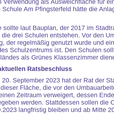
 Verwendung als Ausweichfläche für eine
 Schule Am Pfingsterfeld hätte die Anla
e sollte laut Bauplan, der 2017 im Stadt
r die drei Schulen entstehen. Vor den U
g, der regelmäßig genutzt wurde und ein
s Schulzentrums ist. Den Schulen sollt
ländes als Grünes Klassenzimmer dien
ktuellen Ratsbeschluss
 20. September 2023 hat der Rat der S
dieser Fläche, die vor den Umbauarbeit
einen Zeitraum verweigert, dessen Ende 
gegeben werden. Stattdessen sollen die
023 langfristig bleiben und ab Mitte 20