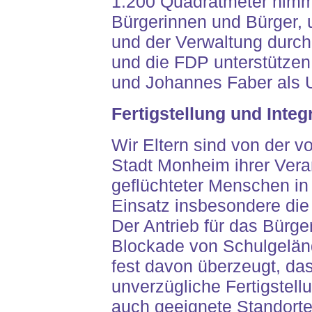
1.200 Quadratmeter nimm
Bürgerinnen und Bürger, 
und der Verwaltung durc
und die FDP unterstützen
und Johannes Faber als U
Fertigstellung und Integ
Wir Eltern sind von der v
Stadt Monheim ihrer Veran
geflüchteter Menschen 
Einsatz insbesondere die 
Der Antrieb für das Bürge
Blockade von Schulgelände
fest davon überzeugt, das
unverzügliche Fertigstel
auch geeignete Standorte 