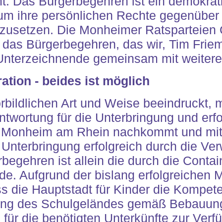
t. Das Bürgerbegehren ist ein demokrat
um ihre persönlichen Rechte gegenüber 
hzusetzen. Die Monheimer Ratsparteien
 das Bürgerbegehren, das wir, Tim Frie
nterzeichnende gemeinsam mit weiteren
ration - beides ist möglich
orbildlichen Art und Weise beeindruckt, 
twortung für die Unterbringung und erfo
in Monheim am Rhein nachkommt und mi
Unterbringung erfolgreich durch die Ve
rbegehren ist allein die durch die Conta
. Aufgrund der bislang erfolgreichen Mig
s die Hauptstadt für Kinder die Kompete
lung des Schulgeländes gemäß Bebauung
für die benötigten Unterkünfte zur Verfü